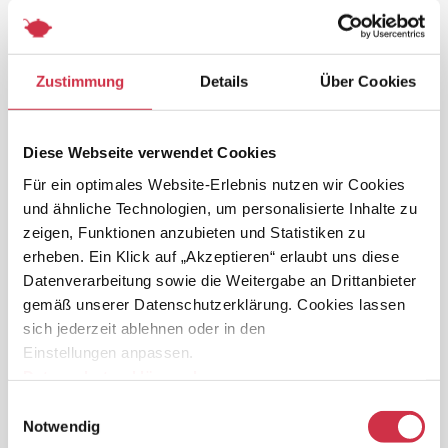
Wir sind mittwochs bis samstags von 17.30 bis 22.00 Uhr für Sie
da. Sonntags von 12.00 bis 14.30 und von 17.30 Uhr bis 22.00 Uhr.
Unsere Küche schließt um 21.00 Uhr. Montags & dienstags bleibt
„Der Hof“ geschlossen.
Zustimmung
Details
Über Cookies
Für Feierlichkeiten an Mon-, und Dienstagen können Sie uns
gerne ansprechen.
Diese Webseite verwendet Cookies
Bitte beachten Sie, dass Hunde im Restaurant und auf der
Für ein optimales Website-Erlebnis nutzen wir Cookies
Terrasse nicht gestattet sind.
und ähnliche Technologien, um personalisierte Inhalte zu
zeigen, Funktionen anzubieten und Statistiken zu
GUTSCHEINE
erheben. Ein Klick auf „Akzeptieren“ erlaubt uns diese
Datenverarbeitung sowie die Weitergabe an Drittanbieter
Sie möchten jemandem eine Freude machen und einen Gutschein
gemäß unserer Datenschutzerklärung. Cookies lassen
verschenken?
sich jederzeit ablehnen oder in den
Einstellungen anpassen.
Während unserer Öffnungszeiten ist das ganz einfach und mit
Datenschutzerklärung
Impressum
individuellem Wert möglich. Sprechen Sie uns einfach an, oder
kommen Sie vorbei!
Einwilligungsauswahl
Notwendig